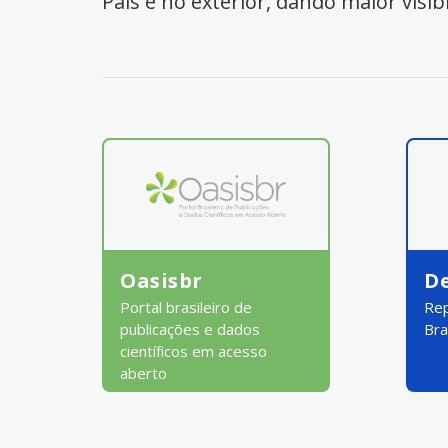
País e no exterior, dando maior visib
Oasisbr
D
Portal brasileiro de
Rep
publicações e dados
Bra
científicos em acesso
aberto