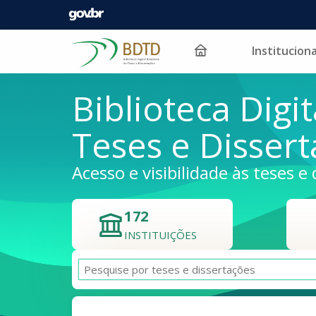
Instituciona
Pular para o conteúdo
Biblioteca Digit
Teses e Disser
Acesso e visibilidade às teses e 
172
INSTITUIÇÕES