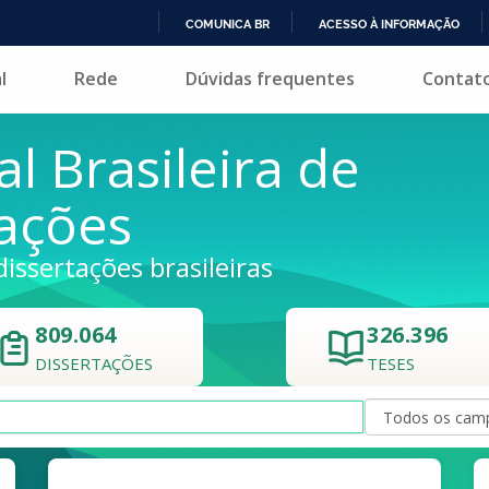
COMUNICA BR
ACESSO À INFORMAÇÃO
IR
l
Rede
Dúvidas frequentes
Contat
PARA
O
CONTEÚDO
al Brasileira de
tações
dissertações brasileiras
809.064
326.396
DISSERTAÇÕES
TESES