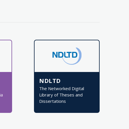
NDLTD
The Networked Digital
ia
Library of Theses and
Dissertations