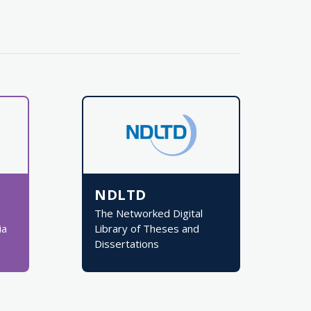
NDLTD
The Networked Digital
ia
Library of Theses and
Dissertations