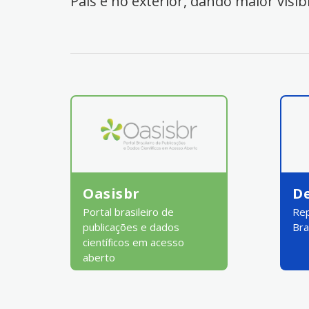
País e no exterior, dando maior visib
Oasisbr
D
Portal brasileiro de
Rep
publicações e dados
Bra
científicos em acesso
aberto