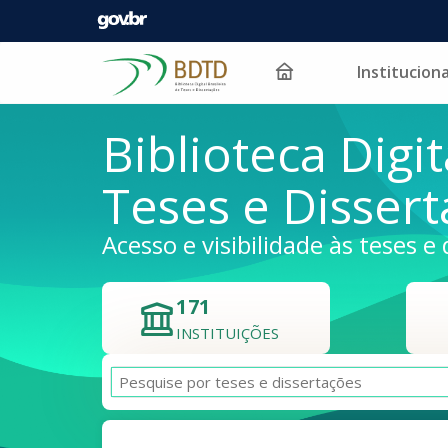
Instituciona
Pular para o conteúdo
Biblioteca Digit
Teses e Disser
Acesso e visibilidade às teses e 
171
INSTITUIÇÕES