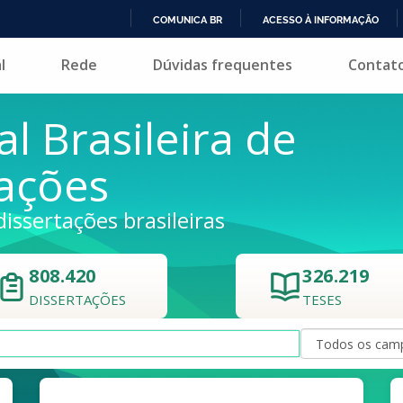
COMUNICA BR
ACESSO À INFORMAÇÃO
IR
l
Rede
Dúvidas frequentes
Contat
PARA
O
CONTEÚDO
al Brasileira de
tações
dissertações brasileiras
808.420
326.219
DISSERTAÇÕES
TESES