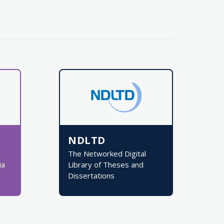
NDLTD
The Networked Digital
ia
Library of Theses and
Dissertations