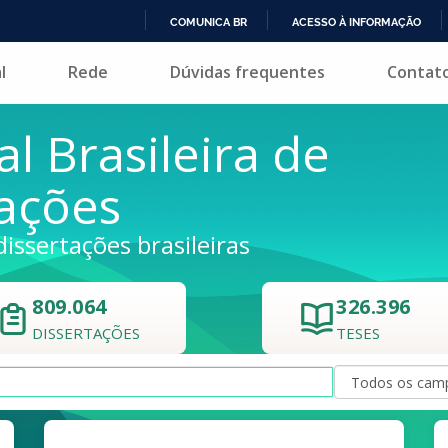
COMUNICA BR
ACESSO À INFORMAÇÃO
IR
l
Rede
Dúvidas frequentes
Contat
PARA
O
CONTEÚDO
al Brasileira de
tações
dissertações brasileiras
809.064
326.396
DISSERTAÇÕES
TESES