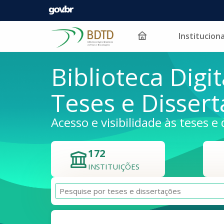
Instituciona
Pular para o conteúdo
Biblioteca Digit
Teses e Disser
Acesso e visibilidade às teses e 
172
INSTITUIÇÕES