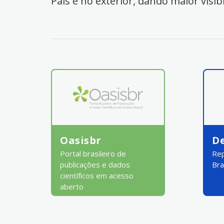
País e no exterior, dando maior visib
Oasisbr
D
Portal brasileiro de
Rep
publicações e dados
Bra
científicos em acesso
aberto