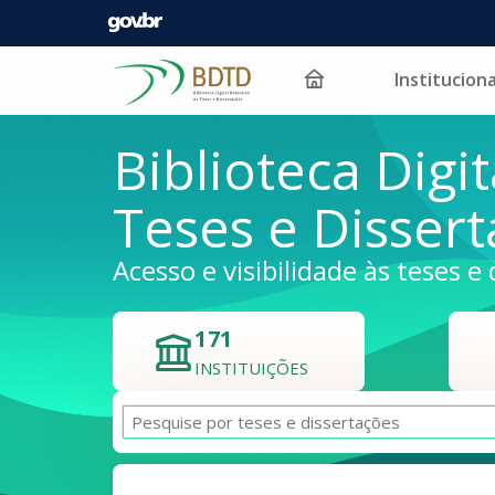
Instituciona
Pular para o conteúdo
Biblioteca Digit
Teses e Disser
Acesso e visibilidade às teses e 
171
INSTITUIÇÕES