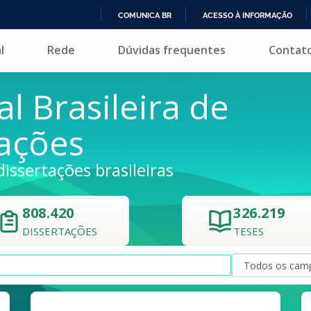
COMUNICA BR
ACESSO À INFORMAÇÃO
IR
l
Rede
Dúvidas frequentes
Contat
PARA
O
CONTEÚDO
al Brasileira de
tações
dissertações brasileiras
808.420
326.219
DISSERTAÇÕES
TESES