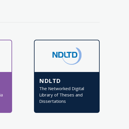
NDLTD
The Networked Digital
ia
Library of Theses and
Dissertations