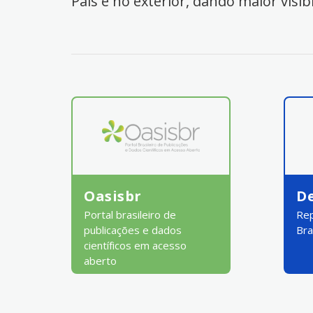
País e no exterior, dando maior visib
Oasisbr
D
Portal brasileiro de
Rep
publicações e dados
Bra
científicos em acesso
aberto