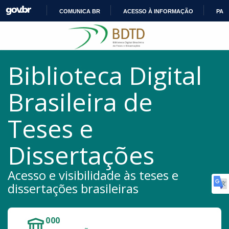
COMUNICA BR
ACESSO À INFORMAÇÃO
PAR
IR
Pular para o conteúdo
PARA
O
CONTEÚDO
Biblioteca Digital
Brasileira de
Teses e
Dissertações
Acesso e visibilidade às teses e
dissertações brasileiras
000