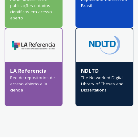
publicações e dados
Brasil
científicos em acesso
aberto
LA Referencia
NDLTD
Red de repositorios de
The Networked Digital
acceso abierto a la
Library of Theses and
ciencia
Dissertations