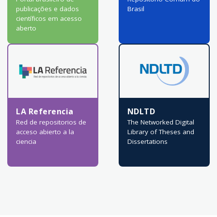
publicações e dados
Brasil
científicos em acesso
aberto
LA Referencia
NDLTD
Red de repositorios de
The Networked Digital
acceso abierto a la
Library of Theses and
ciencia
Dissertations