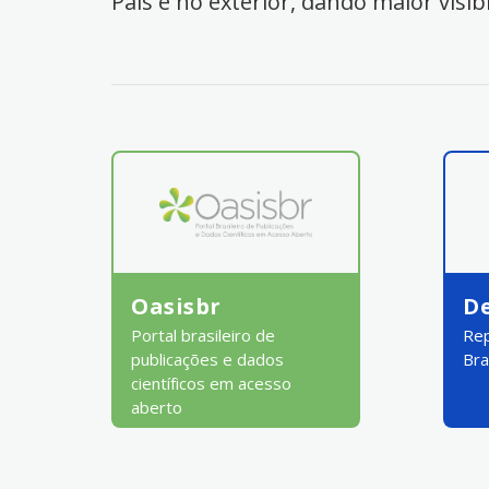
País e no exterior, dando maior visib
Oasisbr
D
Portal brasileiro de
Rep
publicações e dados
Bra
científicos em acesso
aberto