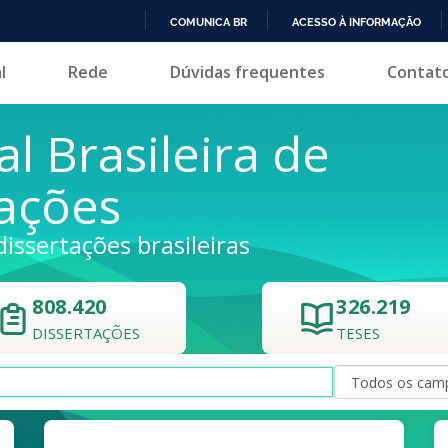
COMUNICA BR
ACESSO À INFORMAÇÃO
IR
l
Rede
Dúvidas frequentes
Contat
PARA
O
CONTEÚDO
al Brasileira de
tações
dissertações brasileiras
808.420
326.219
DISSERTAÇÕES
TESES