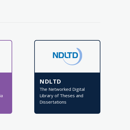
NDLTD
The Networked Digital
ia
Library of Theses and
Dissertations