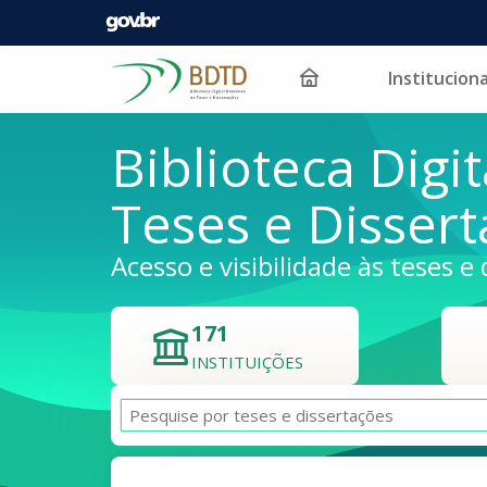
Instituciona
Pular para o conteúdo
Biblioteca Digit
Teses e Disser
Acesso e visibilidade às teses e 
171
INSTITUIÇÕES