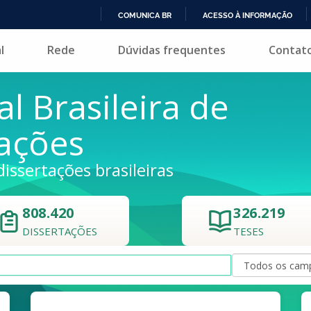
COMUNICA BR
ACESSO À INFORMAÇÃO
IR
l
Rede
Dúvidas frequentes
Contat
PARA
O
CONTEÚDO
al Brasileira de
tações
dissertações brasileiras
808.420
326.219
DISSERTAÇÕES
TESES