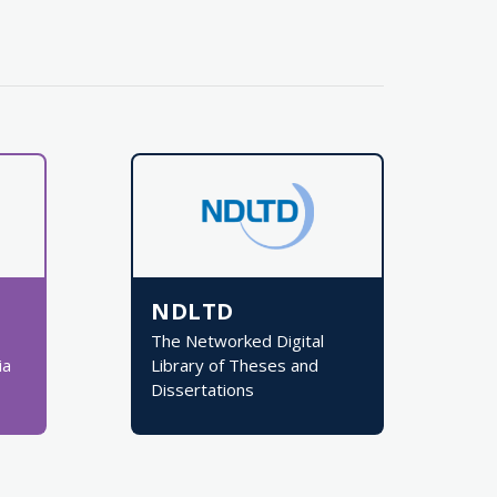
NDLTD
The Networked Digital
ia
Library of Theses and
Dissertations