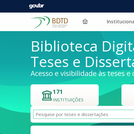
Instituciona
Pular para o conteúdo
Biblioteca Digit
Teses e Disser
Acesso e visibilidade às teses e 
171
INSTITUIÇÕES