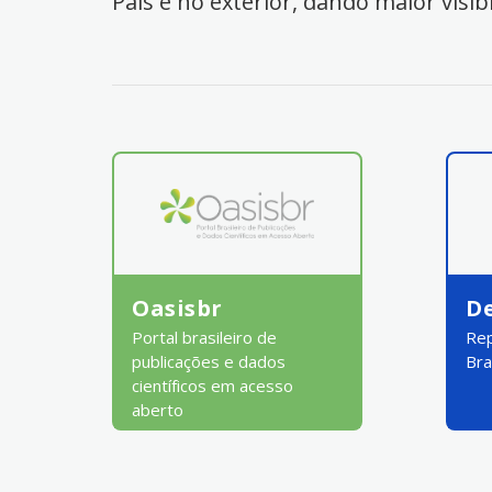
País e no exterior, dando maior visib
Oasisbr
D
Portal brasileiro de
Rep
publicações e dados
Bra
científicos em acesso
aberto