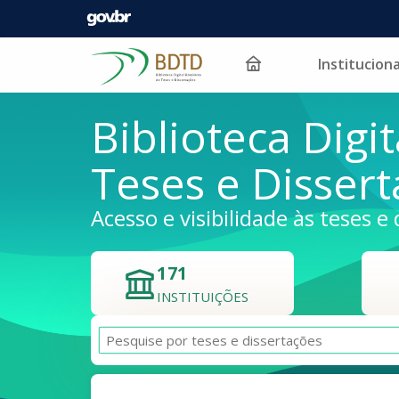
Instituciona
Pular para o conteúdo
Biblioteca Digit
Teses e Disser
Acesso e visibilidade às teses e 
171
INSTITUIÇÕES