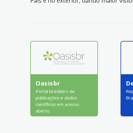
País e no exterior, dando maior visib
Oasisbr
D
Portal brasileiro de
Rep
publicações e dados
Bra
científicos em acesso
aberto