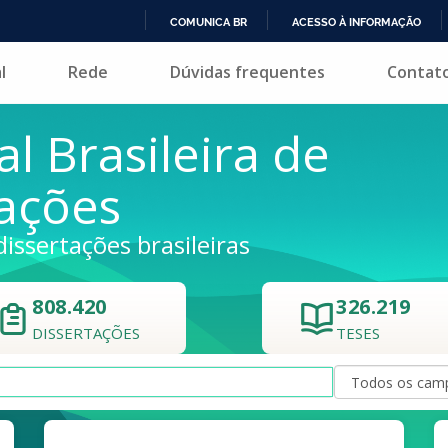
COMUNICA BR
ACESSO À INFORMAÇÃO
IR
l
Rede
Dúvidas frequentes
Contat
PARA
O
CONTEÚDO
al Brasileira de
tações
dissertações brasileiras
808.420
326.219
DISSERTAÇÕES
TESES