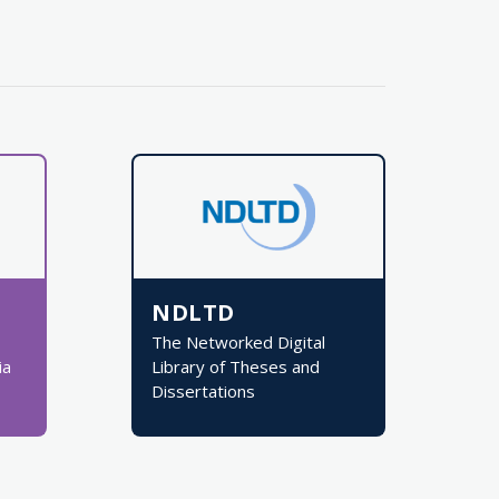
NDLTD
The Networked Digital
ia
Library of Theses and
Dissertations