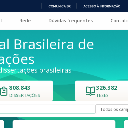
COMUNICA BR
ACESSO À INFORMAÇÃO
IR
l
Rede
Dúvidas frequentes
Contat
PARA
O
CONTEÚDO
al Brasileira de
tações
dissertações brasileiras
808.843
326.382
DISSERTAÇÕES
TESES