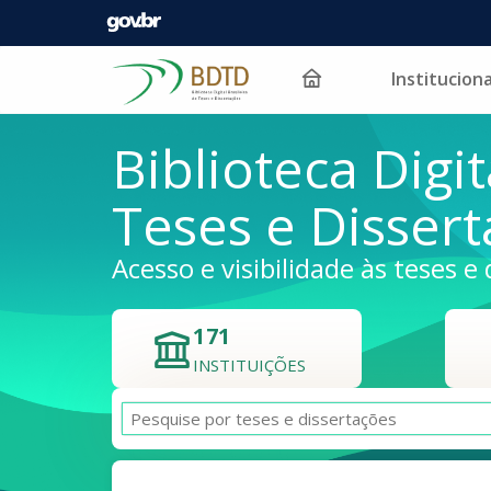
Instituciona
Pular para o conteúdo
Biblioteca Digit
Teses e Disser
Acesso e visibilidade às teses e 
171
INSTITUIÇÕES