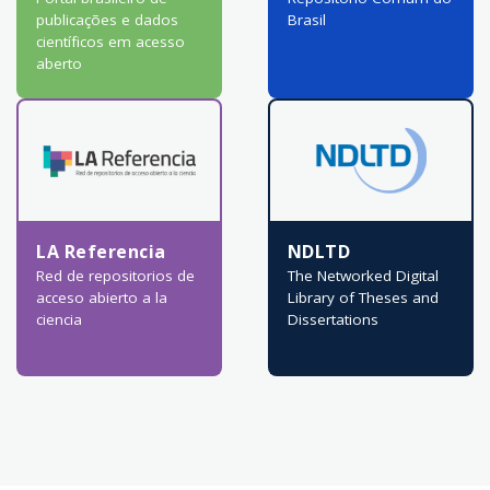
publicações e dados
Brasil
científicos em acesso
aberto
LA Referencia
NDLTD
Red de repositorios de
The Networked Digital
acceso abierto a la
Library of Theses and
ciencia
Dissertations