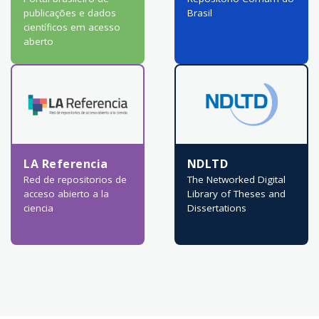
publicações e dados
Brasil
científicos em acesso
aberto
LA Referencia
NDLTD
Red de repositorios de
The Networked Digital
acceso abierto a la
Library of Theses and
ciencia
Dissertations