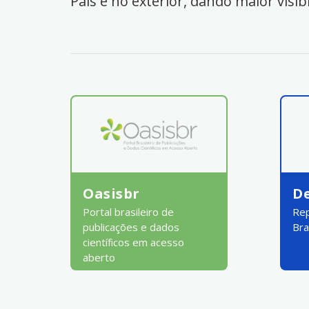
País e no exterior, dando maior visib
Oasisbr
D
Portal brasileiro de
Rep
publicações e dados
Bra
científicos em acesso
aberto