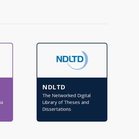
NDLTD
The Networked Digital
ia
Library of Theses and
Dissertations