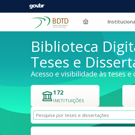
Instituciona
Pular para o conteúdo
Biblioteca Digit
Teses e Disser
Acesso e visibilidade às teses e 
172
INSTITUIÇÕES