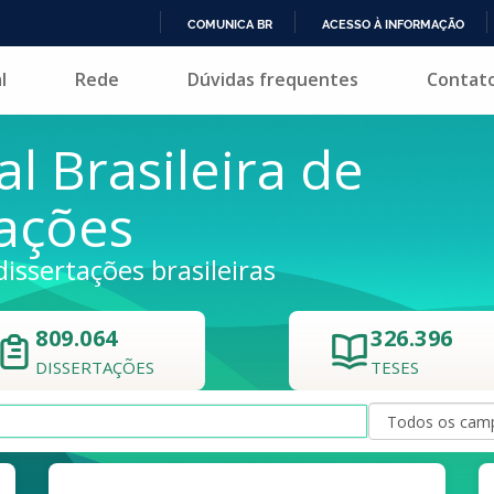
COMUNICA BR
ACESSO À INFORMAÇÃO
IR
l
Rede
Dúvidas frequentes
Contat
PARA
O
CONTEÚDO
al Brasileira de
tações
dissertações brasileiras
809.064
326.396
DISSERTAÇÕES
TESES