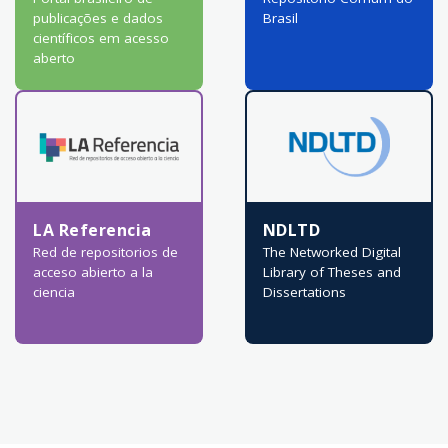
publicações e dados
Brasil
científicos em acesso
aberto
LA Referencia
NDLTD
Red de repositorios de
The Networked Digital
acceso abierto a la
Library of Theses and
ciencia
Dissertations