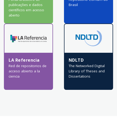
publicações e dados
Brasil
científicos em acesso
aberto
LA Referencia
NDLTD
Red de repositorios de
The Networked Digital
acceso abierto a la
Library of Theses and
ciencia
Dissertations