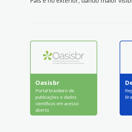
País e no exterior, dando maior visib
Oasisbr
D
Portal brasileiro de
Rep
publicações e dados
Bra
científicos em acesso
aberto