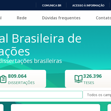
COMUNICA BR
ACESSO À INFORMAÇÃO
IR
l
Rede
Dúvidas frequentes
Contat
PARA
O
CONTEÚDO
al Brasileira de
tações
dissertações brasileiras
809.064
326.396
DISSERTAÇÕES
TESES