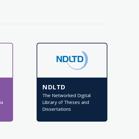
NDLTD
The Networked Digital
ia
Library of Theses and
Dissertations