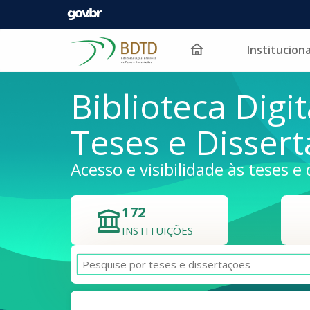
Instituciona
Pular para o conteúdo
Biblioteca Digit
Teses e Disser
Acesso e visibilidade às teses e 
172
INSTITUIÇÕES