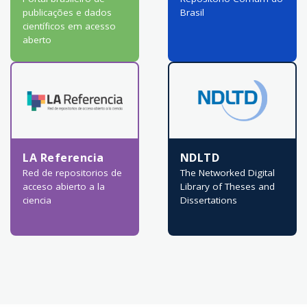
publicações e dados
Brasil
científicos em acesso
aberto
LA Referencia
NDLTD
Red de repositorios de
The Networked Digital
acceso abierto a la
Library of Theses and
ciencia
Dissertations