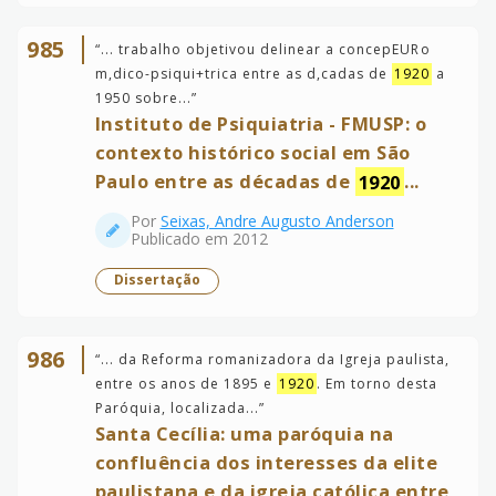
985
“
... trabalho objetivou delinear a concepEURo
m,dico-psiqui+trica entre as d,cadas de
1920
a
1950 sobre...
”
Instituto de Psiquiatria - FMUSP: o
contexto histórico social em São
Paulo entre as décadas de
1920
...
Por
Seixas, Andre Augusto Anderson
Publicado em 2012
Dissertação
986
“
... da Reforma romanizadora da Igreja paulista,
entre os anos de 1895 e
1920
. Em torno desta
Paróquia, localizada...
”
Santa Cecília: uma paróquia na
confluência dos interesses da elite
paulistana e da igreja católica entre