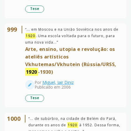
Tese
999
“
... em Moscou e na União Soviética nos anos de
1920
. Uma escola voltada para o futuro, para
uma nova vida...
”
Arte, ensino, utopia e revolução: os
ateliês artísticos
Vkhutemas/Vkhutein (Rússia/URSS,
1920
-1930)
Por
Miguel, Jair Diniz
Publicado em 2006
Tese
1000
“
... de subúrbio, na cidade de Belém do Pará,
durante os anos de
1920
à 1952. Dessa forma,