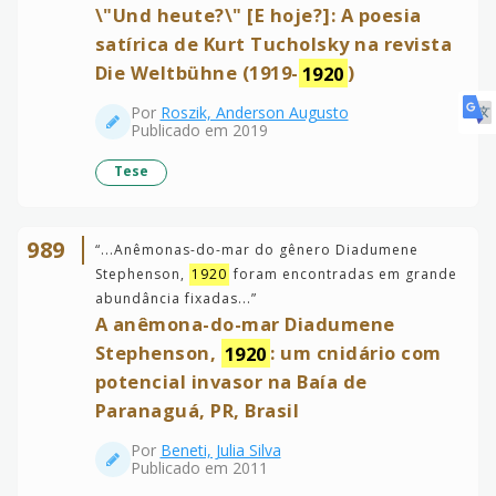
\"Und heute?\" [E hoje?]: A poesia
satírica de Kurt Tucholsky na revista
Die Weltbühne (1919-
1920
)
Por
Roszik, Anderson Augusto
Publicado em 2019
Tese
989
“
...Anêmonas-do-mar do gênero Diadumene
Stephenson,
1920
foram encontradas em grande
abundância fixadas...
”
A anêmona-do-mar Diadumene
Stephenson,
1920
: um cnidário com
potencial invasor na Baía de
Paranaguá, PR, Brasil
Por
Beneti, Julia Silva
Publicado em 2011