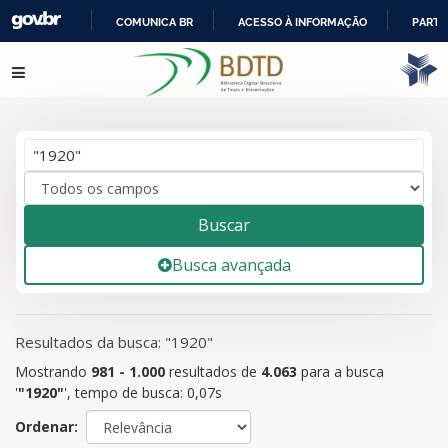
COMUNICA BR
ACESSO À INFORMAÇÃO
PARTI
IR
Mostrando
981 - 1.000
resultados de
4.063
para a busca
Pular para o conteúdo
PARA
'
"1920"
'
O
CONTEÚDO
Buscar
Busca avançada
Resultados da busca: "1920"
Mostrando
981 - 1.000
resultados de
4.063
para a busca
'
"1920"
'
, tempo de busca: 0,07s
Ordenar: