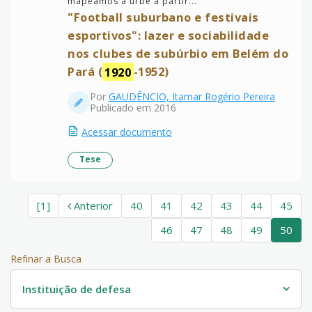
mapeamos a urbe a partir...
”
"Football suburbano e festivais
esportivos": lazer e sociabilidade
nos clubes de subúrbio em Belém do
Pará (
1920
-1952)
Por
GAUDÊNCIO, Itamar Rogério Pereira
Publicado em 2016
Acessar documento
Tese
[1]
Anterior
40
41
42
43
44
45
46
47
48
49
50
Refinar a Busca
Instituição de defesa