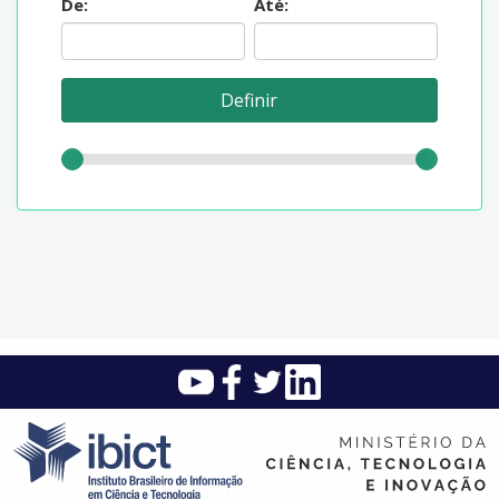
De:
Até: