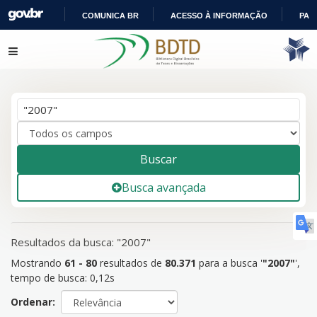
COMUNICA BR
ACESSO À INFORMAÇÃO
PAR
IR
Mostrando
Pular para o conteúdo
61 - 80
resultados de
80.371
para a busca '
"2007"
'
PARA
O
CONTEÚDO
Buscar
Busca avançada
Resultados da busca: "2007"
Mostrando
61 - 80
resultados de
80.371
para a busca '
"2007"
'
,
tempo de busca: 0,12s
Ordenar: