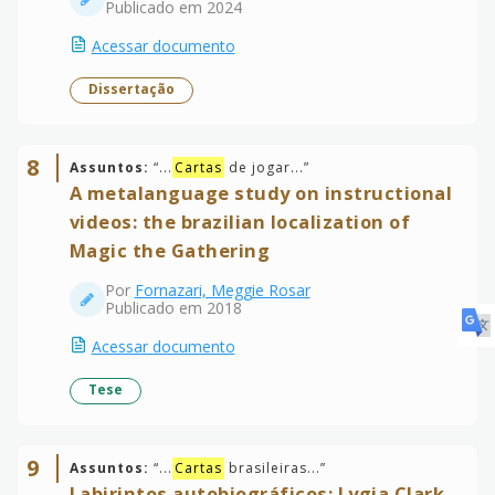
Publicado em 2024
Acessar documento
Dissertação
8
Assuntos:
“
...
Cartas
de jogar...
”
A metalanguage study on instructional
videos: the brazilian localization of
Magic the Gathering
Por
Fornazari, Meggie Rosar
Publicado em 2018
Acessar documento
Tese
9
Assuntos:
“
...
Cartas
brasileiras...
”
Labirintos autobiográficos: Lygia Clark