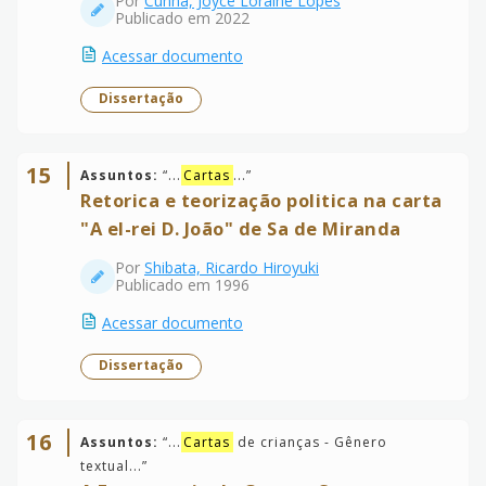
Por
Cunha, Joyce Loraine Lopes
Publicado em 2022
Acessar documento
Dissertação
15
Assuntos:
“
...
Cartas
...
”
Retorica e teorização politica na carta
"A el-rei D. João" de Sa de Miranda
Por
Shibata, Ricardo Hiroyuki
Publicado em 1996
Acessar documento
Dissertação
16
Assuntos:
“
...
Cartas
de crianças - Gênero
textual...
”