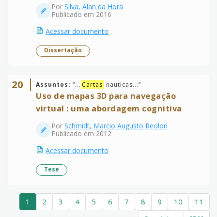
Por
Silva, Alan da Hora
Publicado em 2016
Acessar documento
Dissertação
20
Assuntos:
“
...
Cartas
nauticas...
”
Uso de mapas 3D para navegação
virtual : uma abordagem cognitiva
Por
Schmidt, Marcio Augusto Reolon
Publicado em 2012
Acessar documento
Tese
1
2
3
4
5
6
7
8
9
10
11