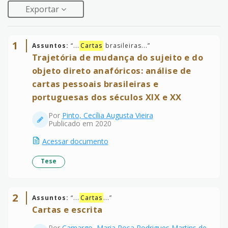
Exportar
1
Assuntos:
“
...
Cartas
brasileiras...
”
Trajetória de mudança do sujeito e do
objeto direto anafóricos: análise de
cartas pessoais brasileiras e
portuguesas dos séculos XIX e XX
Por
Pinto, Cecília Augusta Vieira
Publicado em 2020
Acessar documento
Tese
2
Assuntos:
“
...
Cartas
...
”
Cartas e escrita
Por
Camargo, Maria Rosa Rodrigues Martins de