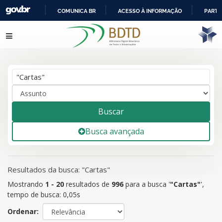
COMUNICA BR
ACESSO À INFORMAÇÃO
PARTI
IR
Mostrando
Pular para o conteúdo
1 - 20
resultados de
996
para a busca '
"Cartas"
'
PARA
O
CONTEÚDO
Buscar
Busca avançada
Resultados da busca: "Cartas"
Mostrando
1 - 20
resultados de
996
para a busca '
"Cartas"
'
,
tempo de busca: 0,05s
Ordenar: