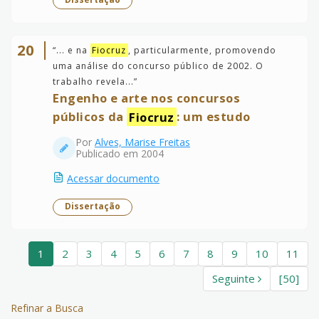
20
“
... e na
Fiocruz
, particularmente, promovendo
uma análise do concurso público de 2002. O
trabalho revela...
”
Engenho e arte nos concursos
públicos da
Fiocruz
: um estudo
Por
Alves, Marise Freitas
Publicado em 2004
Acessar documento
Dissertação
1
2
3
4
5
6
7
8
9
10
11
Seguinte
[50]
Refinar a Busca