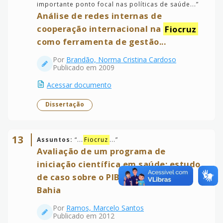
importante ponto focal nas políticas de saúde...
”
Análise de redes internas de
cooperação internacional na
Fiocruz
como ferramenta de gestão...
Por
Brandão, Norma Cristina Cardoso
Publicado em 2009
Acessar documento
Dissertação
13
Assuntos:
“
...
Fiocruz
...
”
Avaliação de um programa de
iniciação científica em saúde: estudo
de caso sobre o PIBIC da
FIOCRUZ
-
Bahia
Por
Ramos, Marcelo Santos
Publicado em 2012