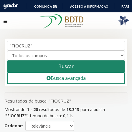
COMUNICA BR
ACESSO À INFORMAÇÃO
PARTI
IR
Mostrando
1 - 20
resultados de
13.313
para a busca
Pular para o conteúdo
PARA
'
"FIOCRUZ"
'
O
CONTEÚDO
Buscar
Busca avançada
Resultados da busca: "FIOCRUZ"
Mostrando
1 - 20
resultados de
13.313
para a busca
'
"FIOCRUZ"
'
, tempo de busca: 0,11s
Ordenar: