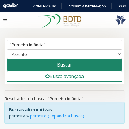
COMUNICA BR
ACESSO À INFORMAÇÃO
PARTI
IR
Mostrando
161 - 180
resultados de
234
para a busca
Pular para o conteúdo
PARA
'
"Primeira infância"
'
O
CONTEÚDO
Buscar
Busca avançada
Resultados da busca: "Primeira infância"
Buscas alternativas
:
primeira »
primeiro
(Expandir a busca)