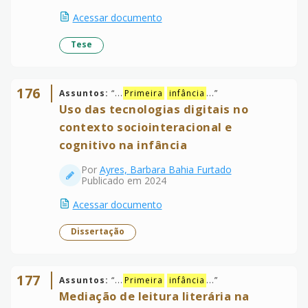
Acessar documento
Tese
176
Assuntos:
“
...
Primeira
infância
...
”
Uso das tecnologias digitais no
contexto sociointeracional e
cognitivo na infância
Por
Ayres, Barbara Bahia Furtado
Publicado em 2024
Acessar documento
Dissertação
177
Assuntos:
“
...
Primeira
infância
...
”
Mediação de leitura literária na