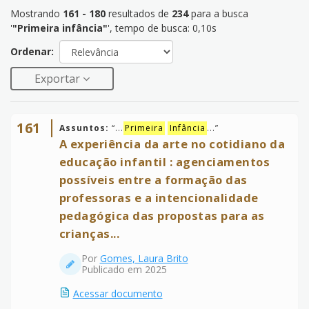
Mostrando
161 - 180
resultados de
234
para a busca
'
"Primeira infância"
'
, tempo de busca: 0,10s
Ordenar:
Exportar
161
Assuntos:
“
...
Primeira
Infância
...
”
A experiência da arte no cotidiano da
educação infantil : agenciamentos
possíveis entre a formação das
professoras e a intencionalidade
pedagógica das propostas para as
crianças...
Por
Gomes, Laura Brito
Publicado em 2025
Acessar documento