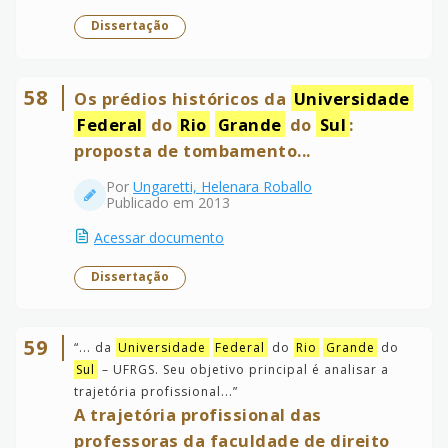
Dissertação
58
Os prédios históricos da
Universidade
Federal
do
Rio
Grande
do
Sul
:
proposta de tombamento...
Por
Ungaretti, Helenara Roballo
Publicado em 2013
Acessar documento
Dissertação
59
“
... da
Universidade
Federal
do
Rio
Grande
do
Sul
– UFRGS. Seu objetivo principal é analisar a
trajetória profissional...
”
A trajetória profissional das
professoras da faculdade de direito