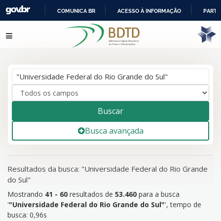
COMUNICA BR
ACESSO À INFORMAÇÃO
PARTI
IR
Mostrando
41 - 60
resultados de
53.460
para a busca
Pular para o conteúdo
PARA
'
"Universidade Federal do Rio Grande do Sul"
'
O
CONTEÚDO
Buscar
Busca avançada
Resultados da busca: "Universidade Federal do Rio Grande
do Sul"
Mostrando
41 - 60
resultados de
53.460
para a busca
'
"Universidade Federal do Rio Grande do Sul"
'
, tempo de
busca: 0,96s