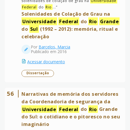
solenidades de colação de grau na
Universidade
Federal
do
Rio
...
”
Solenidades de Colação de Grau na
Universidade
Federal
do
Rio
Grande
do
Sul
(1992 – 2012): memória, ritual e
celebração
Por
Barcelos, Marcia
Publicado em 2016
Acessar documento
Dissertação
56
Narrativas de memória dos servidores
da Coordenadoria de segurança da
Universidade
Federal
do
Rio
Grande
do Sul: o cotidiano e o pitoresco no seu
imaginário