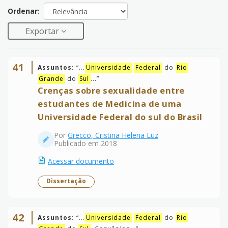
Ordenar:
Exportar
41
Assuntos:
“
...
Universidade
Federal
do
Rio
Grande
do
Sul
...
”
Crenças sobre sexualidade entre
estudantes de Medicina de uma
Universidade Federal do sul do Brasil
Por
Grecco, Cristina Helena Luz
Publicado em 2018
Acessar documento
Dissertação
42
Assuntos:
“
...
Universidade
Federal
do
Rio