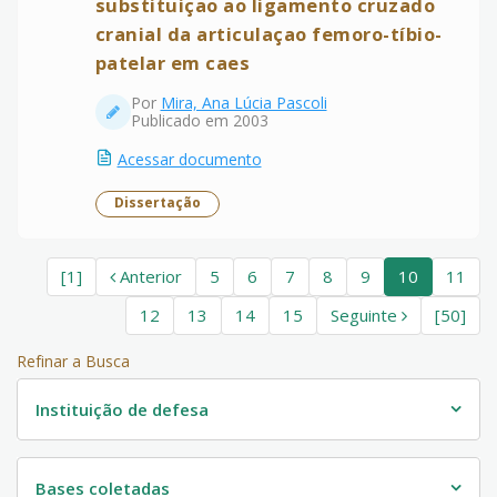
substituiçao ao ligamento cruzado
cranial da articulaçao femoro-tíbio-
patelar em caes
Por
Mira, Ana Lúcia Pascoli
Publicado em 2003
Acessar documento
Dissertação
[1]
Anterior
5
6
7
8
9
10
11
12
13
14
15
Seguinte
[50]
Refinar a Busca
Instituição de defesa
Bases coletadas