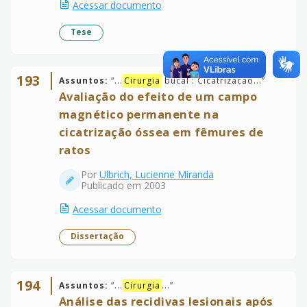
Acessar documento
Tese
193
Assuntos:
“
...
Cirurgia
bucal : Cicatrizacao...
”
Avaliação do efeito de um campo
magnético permanente na
cicatrização óssea em fêmures de
ratos
Por
Ulbrich, Lucienne Miranda
Publicado em 2003
Acessar documento
Dissertação
194
Assuntos:
“
...
Cirurgia
...
”
Análise das recidivas lesionais após