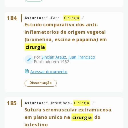
184
Assuntos:
“
...Face -
Cirurgia
...
”
Estudo comparativo dos anti-
inflamatorios de origem vegetal
(bromelina, escina e papaina) em
cirurgia
Por
Sinclair Arauz, Juan Francisco
Publicado em 1982
Acessar documento
Dissertação
185
Assuntos:
“
...Intestinos -
Cirurgia
...
”
Sutura seromuscular extramucosa
em plano unico na
cirurgia
do
intestino