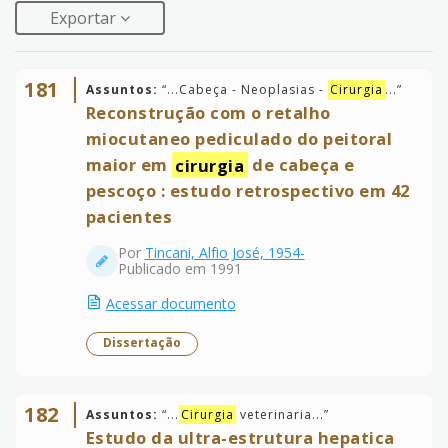
Exportar
181
Assuntos:
“
...Cabeça - Neoplasias -
Cirurgia
...
”
Reconstrução com o retalho
miocutaneo pediculado do peitoral
maior em
cirurgia
de cabeça e
pescoço : estudo retrospectivo em 42
pacientes
Por
Tincani, Alfio José, 1954-
Publicado em 1991
Acessar documento
Dissertação
182
Assuntos:
“
...
Cirurgia
veterinaria...
”
Estudo da ultra-estrutura hepatica