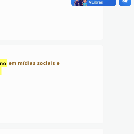
smo
em mídias sociais e
a