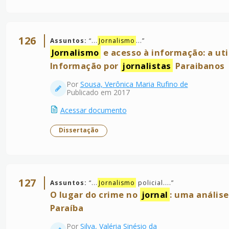
126
Assuntos:
“
...
Jornalismo
...
”
Jornalismo
e acesso à informação: a uti
Informação por
jornalistas
Paraibanos
Por
Sousa, Verônica Maria Rufino de
Publicado em 2017
Acessar documento
Dissertação
127
Assuntos:
“
...
Jornalismo
policial....
”
O lugar do crime no
jornal
: uma análise
Paraíba
Por
Silva, Valéria Sinésio da