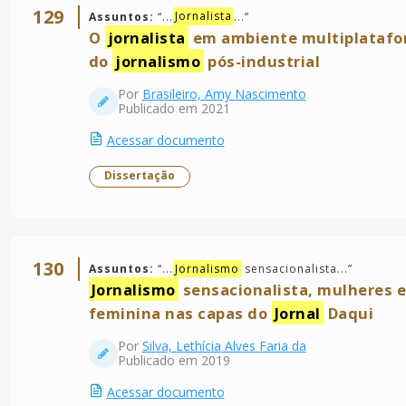
129
Assuntos:
“
...
Jornalista
...
”
O
jornalista
em ambiente multiplataform
do
jornalismo
pós-industrial
Por
Brasileiro, Amy Nascimento
Publicado em 2021
Acessar documento
Dissertação
130
Assuntos:
“
...
Jornalismo
sensacionalista...
”
Jornalismo
sensacionalista, mulheres e
feminina nas capas do
Jornal
Daqui
Por
Silva, Lethícia Alves Faria da
Publicado em 2019
Acessar documento