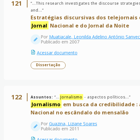
121
“
...This research investigates the discourse strateg
and...
”
Estratégias discursivas dos telejornais
Jornal
Nacional e do Jornal da Noite
Por
Muatiacale, Leonilda Adelino António Sanve
Publicado em 2007
Acessar documento
Dissertação
122
Assuntos:
“
...
Jornalismo
- aspectos políticos...
”
Jornalismo
em busca da credibilidade :
Nacional no escândalo do mensalão
Por
Guazina, Liziane Soares
Publicado em 2011
Acessar documento