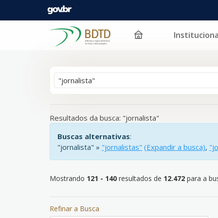
Instituciona
Mostrando
Pular para o conteúdo
121 - 140
resultados de
12.472
para a busca '
"jorna
Resultados da busca: "jornalista"
Buscas alternativas
:
"jornalista" »
"jornalistas"
(Expandir a busca)
,
"j
Mostrando
121 - 140
resultados de
12.472
para a bus
Refinar a Busca