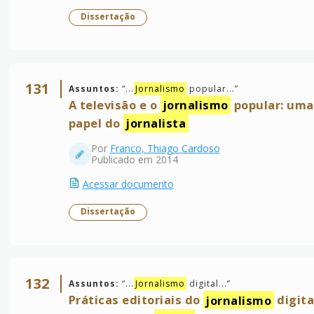
Dissertação
131
Assuntos:
“
...
Jornalismo
popular...
”
A televisão e o
jornalismo
popular: uma
papel do
jornalista
Por
Franco, Thiago Cardoso
Publicado em 2014
Acessar documento
Dissertação
132
Assuntos:
“
...
Jornalismo
digital...
”
Práticas editoriais do
jornalismo
digita