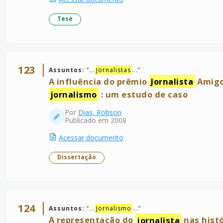
Tese
123
Assuntos:
“
...
Jornalistas
...
”
A influência do prêmio
Jornalista
Amigo 
jornalismo
: um estudo de caso
Por
Dias, Robson
Publicado em 2008
Acessar documento
Dissertação
124
Assuntos:
“
...
Jornalismo
...
”
A representação do
jornalista
nas hist