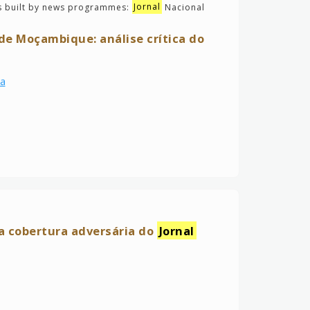
ies built by news programmes:
Jornal
Nacional
 de Moçambique: análise crítica do
ca
 a cobertura adversária do
Jornal