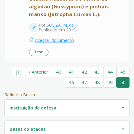
algodão (Gossypium) e pinhão-
manso (Jatropha Curcas L.).
Por
SOUZA, M. de J.
Publicado em 2019
Acessar documento
Tese
[1]
Anterior
40
41
42
43
44
45
46
47
48
49
50
Refinar a Busca
Instituição de defesa
Bases coletadas