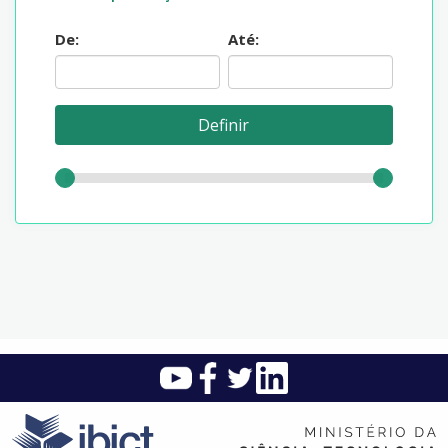
De:
Até: