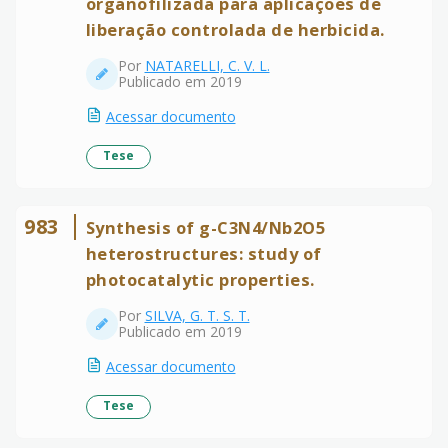
organofilizada para aplicações de
liberação controlada de herbicida.
Por
NATARELLI, C. V. L.
Publicado em 2019
Acessar documento
Tese
983
Synthesis of g-C3N4/Nb2O5
heterostructures: study of
photocatalytic properties.
Por
SILVA, G. T. S. T.
Publicado em 2019
Acessar documento
Tese