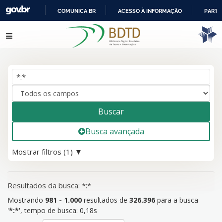
COMUNICA BR
ACESSO À INFORMAÇÃO
PARTI
IR
Mostrando
Pular para o conteúdo
981 - 1.000
resultados de
326.396
para a busca '
*:*
'
PARA
O
CONTEÚDO
Buscar
Busca avançada
Mostrar filtros (1)
Resultados da busca: *:*
Mostrando
981 - 1.000
resultados de
326.396
para a busca
'
*:*
'
, tempo de busca: 0,18s