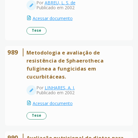
Por
ABREU, L. S. de
Publicado em 2002
Acessar documento
Tese
989
Metodologia e avaliação de
resistência de Sphaerotheca
fuliginea a fungicidas em
cucurbitáceas.
Por
LINHARES, A. I.
Publicado em 2002
Acessar documento
Tese
990
Avaliação nutricional de dietas para