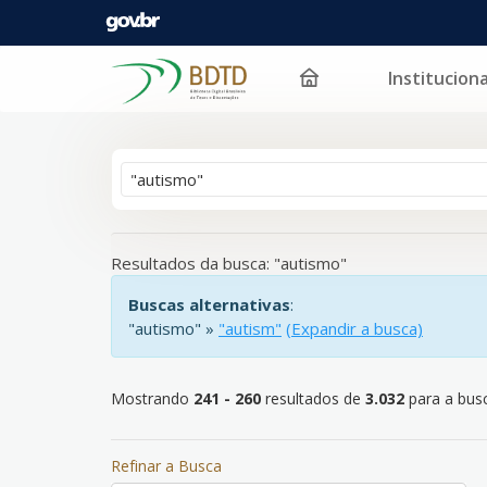
Instituciona
Mostrando
Pular para o conteúdo
241 - 260
resultados de
3.032
para a busca '
"autis
Resultados da busca: "autismo"
Buscas alternativas
:
"autismo" »
"autism"
(Expandir a busca)
Mostrando
241 - 260
resultados de
3.032
para a busc
Refinar a Busca