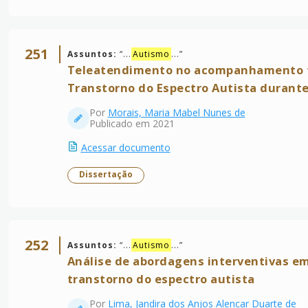
251
Assuntos:
“
...
Autismo
...
”
Teleatendimento no acompanhamento t
Transtorno do Espectro Autista durant
Por
Morais, Maria Mabel Nunes de
Publicado em 2021
Acessar documento
Dissertação
252
Assuntos:
“
...
Autismo
...
”
Análise de abordagens interventivas em
transtorno do espectro autista
Por
Lima, Jandira dos Anjos Alencar Duarte de