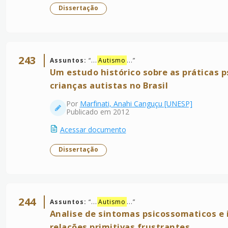
Dissertação
243
Assuntos:
“
...
Autismo
...
”
Um estudo histórico sobre as práticas p
crianças autistas no Brasil
Por
Marfinati, Anahi Canguçu [UNESP]
Publicado em 2012
Acessar documento
Dissertação
244
Assuntos:
“
...
Autismo
...
”
Analise de sintomas psicossomaticos e 
relações primitivas frustrantes