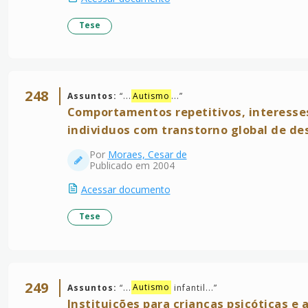
Tese
248
Assuntos:
“
...
Autismo
...
”
Comportamentos repetitivos, interesses
individuos com transtorno global de d
Por
Moraes, Cesar de
Publicado em 2004
Acessar documento
Tese
249
Assuntos:
“
...
Autismo
infantil...
”
Instituições para crianças psicóticas e 