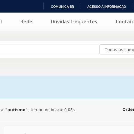
COMUNICA BR
ACESSO À INFORMAÇÃO
IR
l
Rede
Dúvidas frequentes
Contat
mo"
'
PARA
O
CONTEÚDO
Orden
a '
"autismo"
'
, tempo de busca: 0,08s