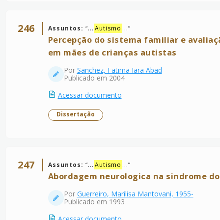
246
Assuntos:
“
...
Autismo
...
”
Percepção do sistema familiar e avalia
em mães de crianças autistas
Por
Sanchez, Fatima Iara Abad
Publicado em 2004
Acessar documento
Dissertação
247
Assuntos:
“
...
Autismo
...
”
Abordagem neurologica na sindrome do 
Por
Guerreiro, Marilisa Mantovani, 1955-
Publicado em 1993
Acessar documento