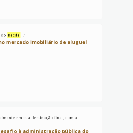
o do
Recife
...
”
no mercado imobiliário de aluguel
palmente em sua destinação final, com a
 desafio à administração pública do