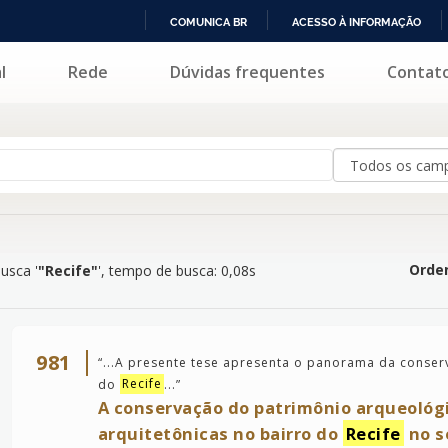
COMUNICA BR
ACESSO À INFORMAÇÃO
IR
l
Rede
Dúvidas frequentes
Contat
ife"
'
PARA
O
CONTEÚDO
Orden
usca '
"Recife"
'
, tempo de busca: 0,08s
981
“
...A presente tese apresenta o panorama da conser
do
Recife
...
”
A conservação do patrimônio arqueológi
arquitetônicas no bairro do
Recife
no s