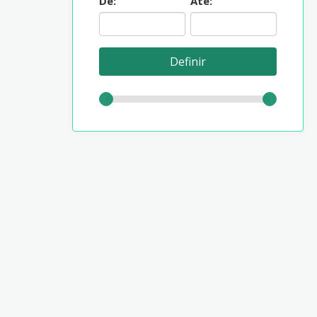
De:
Até: