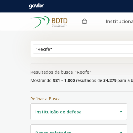
Instituciona
Mostrando
Pular para o conteúdo
981 - 1.000
resultados de
34.279
para a busca '
"Rec
Resultados da busca: "Recife"
Mostrando
981 - 1.000
resultados de
34.279
para a b
Refinar a Busca
Instituição de defesa
Bases coletadas