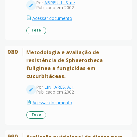
Por
ABREU, L. S. de
Publicado em 2002
Acessar documento
Tese
989
Metodologia e avaliação de
resistência de Sphaerotheca
fuliginea a fungicidas em
cucurbitáceas.
Por
LINHARES, A. I.
Publicado em 2002
Acessar documento
Tese
990
Avaliação nutricional de dietas para