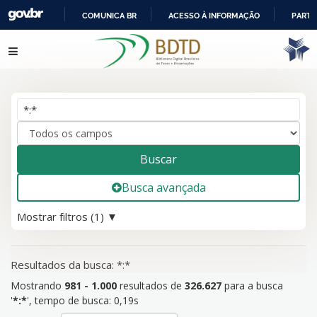
COMUNICA BR
ACESSO À INFORMAÇÃO
PARTI
IR
Mostrando
Pular para o conteúdo
981 - 1.000
resultados de
326.627
para a busca '
*:*
'
PARA
O
CONTEÚDO
Buscar
Busca avançada
Mostrar filtros (1)
Resultados da busca: *:*
Mostrando
981 - 1.000
resultados de
326.627
para a busca
'
*:*
'
, tempo de busca: 0,19s