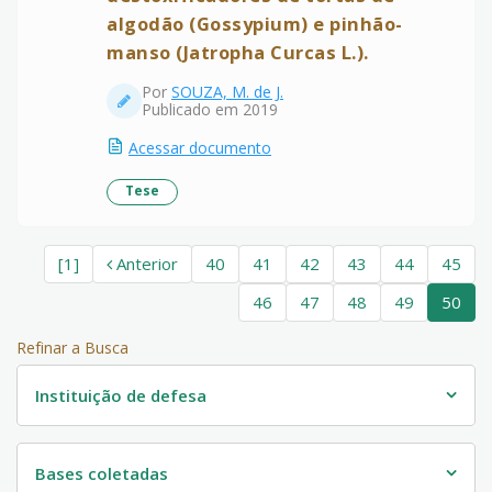
algodão (Gossypium) e pinhão-
manso (Jatropha Curcas L.).
Por
SOUZA, M. de J.
Publicado em 2019
Acessar documento
Tese
[1]
Anterior
40
41
42
43
44
45
46
47
48
49
50
Refinar a Busca
Instituição de defesa
Bases coletadas