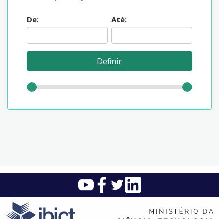
De:
Até: