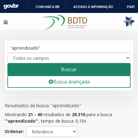
COMUNICA BR
ACESSO À INFORMAÇÃO
PARTI
IR
Mostrando
21 - 40
resultados de
28.316
para a busca
Pular para o conteúdo
PARA
'
"aprendizado"
'
O
CONTEÚDO
Buscar
Busca avançada
Resultados da busca: "aprendizado"
Mostrando
21 - 40
resultados de
28.316
para a busca
'
"aprendizado"
'
, tempo de busca: 0,10s
Ordenar: