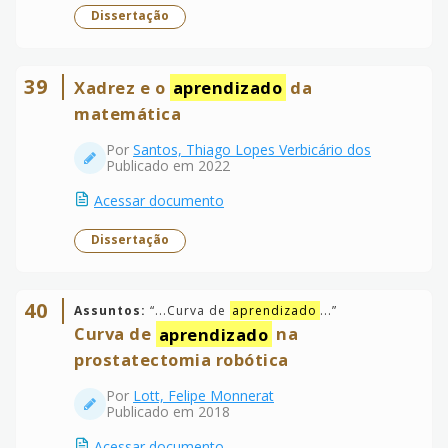
Dissertação
39
Xadrez e o
aprendizado
da
matemática
Por
Santos, Thiago Lopes Verbicário dos
Publicado em 2022
Acessar documento
Dissertação
40
Assuntos:
“
...Curva de
aprendizado
...
”
Curva de
aprendizado
na
prostatectomia robótica
Por
Lott, Felipe Monnerat
Publicado em 2018
Acessar documento