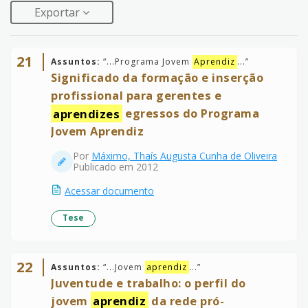
Exportar
21
Assuntos:
“
...Programa Jovem
Aprendiz
...
”
Significado da formação e inserção
profissional para gerentes e
aprendizes
egressos do Programa
Jovem Aprendiz
Por
Máximo, Thaís Augusta Cunha de Oliveira
Publicado em 2012
Acessar documento
Tese
22
Assuntos:
“
...Jovem
aprendiz
...
”
Juventude e trabalho: o perfil do
jovem
aprendiz
da rede pró-