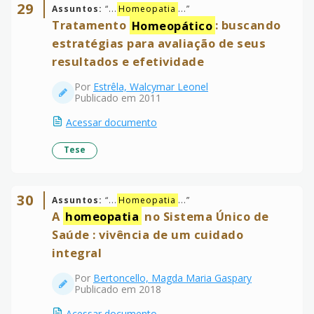
29
Assuntos:
“
...
Homeopatia
...
”
Tratamento
Homeopático
: buscando
estratégias para avaliação de seus
resultados e efetividade
Por
Estrêla, Walcymar Leonel
Publicado em 2011
Acessar documento
Tese
30
Assuntos:
“
...
Homeopatia
...
”
A
homeopatia
no Sistema Único de
Saúde : vivência de um cuidado
integral
Por
Bertoncello, Magda Maria Gaspary
Publicado em 2018
Acessar documento