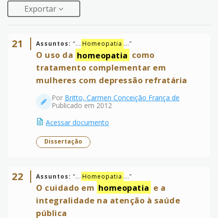
Exportar
21
Assuntos:
“
...
Homeopatia
...
”
O uso da
homeopatia
como
tratamento complementar em
mulheres com depressão refratária
Por
Britto, Carmen Conceição França de
Publicado em 2012
Acessar documento
Dissertação
22
Assuntos:
“
...
Homeopatia
...
”
O cuidado em
homeopatia
e a
integralidade na atenção à saúde
pública