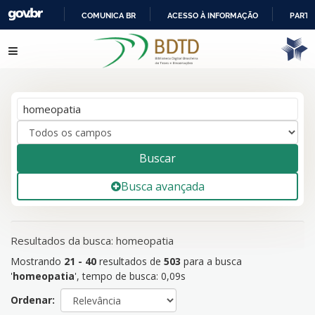
COMUNICA BR
ACESSO À INFORMAÇÃO
PARTI
IR
Mostrando
21 - 40
resultados de
503
para a busca
Pular para o conteúdo
PARA
'
homeopatia
'
O
CONTEÚDO
Buscar
Busca avançada
Resultados da busca: homeopatia
Mostrando
21 - 40
resultados de
503
para a busca
'
homeopatia
'
, tempo de busca: 0,09s
Ordenar: