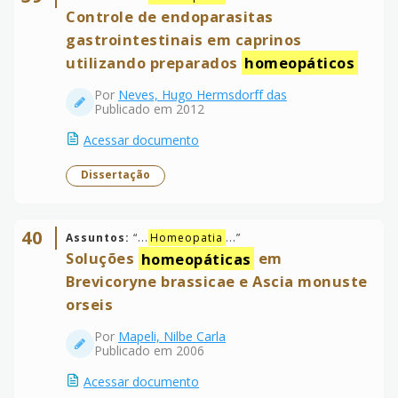
Controle de endoparasitas
gastrointestinais em caprinos
utilizando preparados
homeopáticos
Por
Neves, Hugo Hermsdorff das
Publicado em 2012
Acessar documento
Dissertação
40
Assuntos:
“
...
Homeopatia
...
”
Soluções
homeopáticas
em
Brevicoryne brassicae e Ascia monuste
orseis
Por
Mapeli, Nilbe Carla
Publicado em 2006
Acessar documento