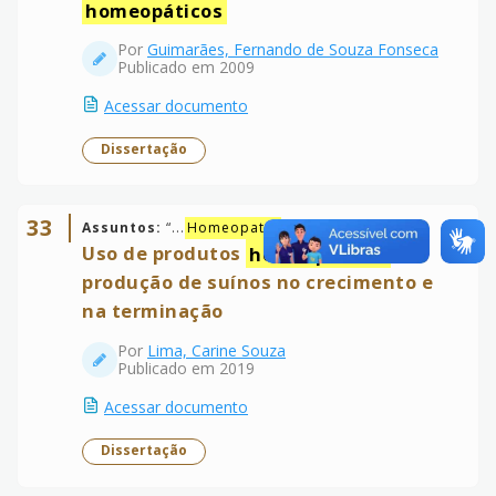
homeopáticos
Por
Guimarães, Fernando de Souza Fonseca
Publicado em 2009
Acessar documento
Dissertação
33
Assuntos:
“
...
Homeopatia
veterinária...
”
Uso de produtos
homeopáticos
na
produção de suínos no crecimento e
na terminação
Por
Lima, Carine Souza
Publicado em 2019
Acessar documento
Dissertação