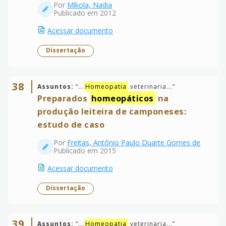
Por
Míkola, Nadia
Publicado em 2012
Acessar documento
Dissertação
38
Assuntos:
“
...
Homeopatia
veterinaria...
”
Preparados
homeopáticos
na
produção leiteira de camponeses:
estudo de caso
Por
Freitas, Antônio Paulo Duarte Gomes de
Publicado em 2015
Acessar documento
Dissertação
39
Assuntos:
“
...
Homeopatia
veterinaria...
”