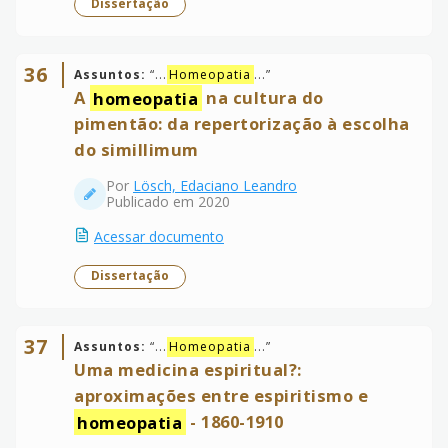
Dissertação
36
Assuntos:
“
...
Homeopatia
...
”
A
homeopatia
na cultura do
pimentão: da repertorização à escolha
do simillimum
Por
Lösch, Edaciano Leandro
Publicado em 2020
Acessar documento
Dissertação
37
Assuntos:
“
...
Homeopatia
...
”
Uma medicina espiritual?:
aproximações entre espiritismo e
homeopatia
- 1860-1910