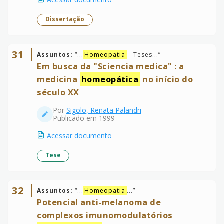
Dissertação
31
Assuntos:
“
...
Homeopatia
- Teses...
”
Em busca da "Sciencia medica" : a
medicina
homeopática
no início do
século XX
Por
Sigolo, Renata Palandri
Publicado em 1999
Acessar documento
Tese
32
Assuntos:
“
...
Homeopatia
...
”
Potencial anti-melanoma de
complexos imunomodulatórios