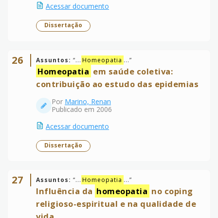
Acessar documento
Dissertação
26
Assuntos:
“
...
Homeopatia
...
”
Homeopatia
em saúde coletiva:
contribuição ao estudo das epidemias
Por
Marino, Renan
Publicado em 2006
Acessar documento
Dissertação
27
Assuntos:
“
...
Homeopatia
...
”
Influência da
homeopatia
no coping
religioso-espiritual e na qualidade de
vida