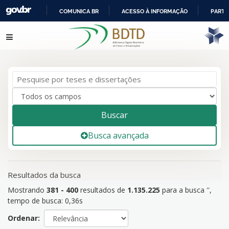
COMUNICA BR
ACESSO À INFORMAÇÃO
PARTI
IR
Mostrando
Pular para o conteúdo
381 - 400
resultados de
1.135.225
para a busca '
'
PARA
O
CONTEÚDO
Buscar
Busca avançada
Resultados da busca
Mostrando
381 - 400
resultados de
1.135.225
para a busca '
'
,
tempo de busca: 0,36s
Ordenar: