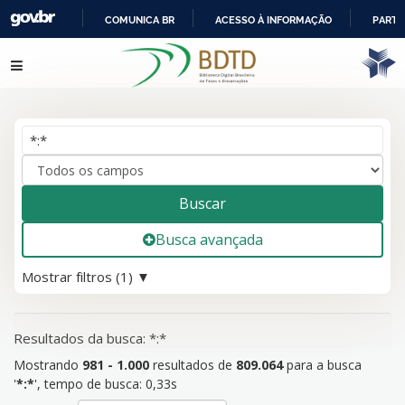
COMUNICA BR
ACESSO À INFORMAÇÃO
PARTI
IR
Mostrando
Pular para o conteúdo
981 - 1.000
resultados de
809.064
para a busca '
*:*
'
PARA
O
CONTEÚDO
Buscar
Busca avançada
Mostrar filtros (1)
Resultados da busca: *:*
Mostrando
981 - 1.000
resultados de
809.064
para a busca
'
*:*
'
, tempo de busca: 0,33s