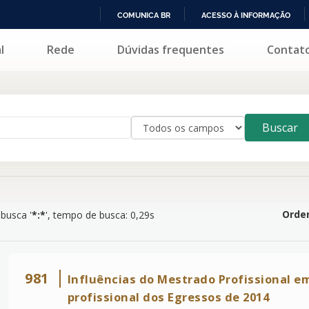
COMUNICA BR
ACESSO À INFORMAÇÃO
IR
l
Rede
Dúvidas frequentes
Contat
PARA
O
CONTEÚDO
Buscar
Orden
busca '
*:*
'
, tempo de busca: 0,29s
981
Influências do Mestrado Profissional 
profissional dos Egressos de 2014