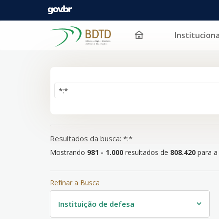
Instituciona
Mostrando
Pular para o conteúdo
981 - 1.000
resultados de
808.420
para a busca '
*:*
'
Resultados da busca: *:*
Mostrando
981 - 1.000
resultados de
808.420
para a 
Refinar a Busca
Instituição de defesa