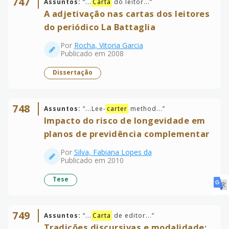
747
Assuntos:
“
...
Carta
do leitor...
”
A adjetivação nas cartas dos leitores
do periódico La Battaglia
Por
Rocha, Vitoria Garcia
Publicado em 2008
Dissertação
748
Assuntos:
“
...Lee-
carter
method...
”
Impacto do risco de longevidade em
planos de previdência complementar
Por
Silva, Fabiana Lopes da
Publicado em 2010
Tese
749
Assuntos:
“
...
Carta
de editor...
”
Tradições discursivas e modalidade: