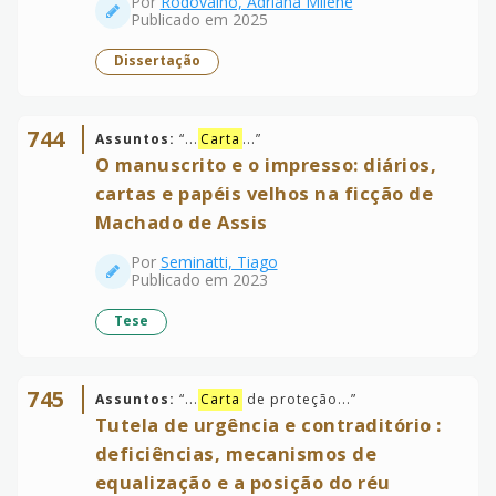
Por
Rodovalho, Adriana Milene
Publicado em 2025
Dissertação
744
Assuntos:
“
...
Carta
...
”
O manuscrito e o impresso: diários,
cartas e papéis velhos na ficção de
Machado de Assis
Por
Seminatti, Tiago
Publicado em 2023
Tese
745
Assuntos:
“
...
Carta
de proteção...
”
Tutela de urgência e contraditório :
deficiências, mecanismos de
equalização e a posição do réu