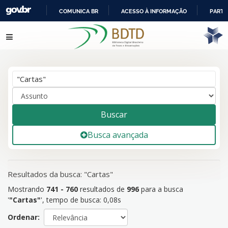
COMUNICA BR
ACESSO À INFORMAÇÃO
PARTI
IR
Mostrando
Pular para o conteúdo
741 - 760
resultados de
996
para a busca '
"Cartas"
'
PARA
O
CONTEÚDO
Buscar
Busca avançada
Resultados da busca: "Cartas"
Mostrando
741 - 760
resultados de
996
para a busca
'
"Cartas"
'
, tempo de busca: 0,08s
Ordenar: