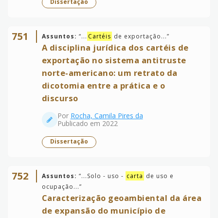
Dissertação
751
Assuntos:
“
...
Cartéis
de exportação...
”
A disciplina jurídica dos cartéis de
exportação no sistema antitruste
norte-americano: um retrato da
dicotomia entre a prática e o
discurso
Por
Rocha, Camila Pires da
Publicado em 2022
Dissertação
752
Assuntos:
“
...Solo - uso -
carta
de uso e
ocupação...
”
Caracterização geoambiental da área
de expansão do município de