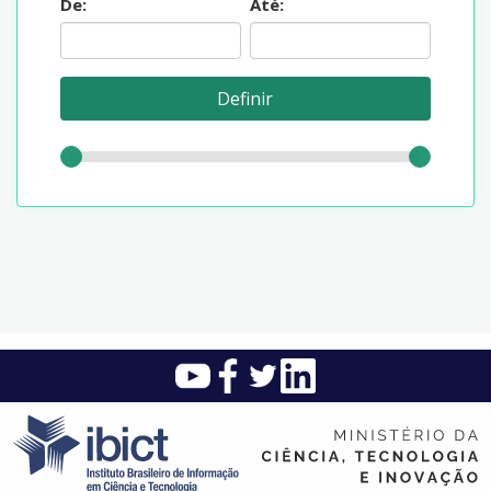
De:
Até: