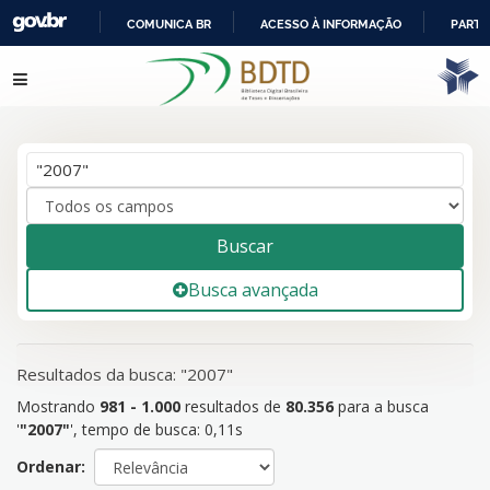
COMUNICA BR
ACESSO À INFORMAÇÃO
PARTI
IR
Mostrando
981 - 1.000
resultados de
80.356
para a busca
Pular para o conteúdo
PARA
'
"2007"
'
O
CONTEÚDO
Buscar
Busca avançada
Resultados da busca: "2007"
Mostrando
981 - 1.000
resultados de
80.356
para a busca
'
"2007"
'
, tempo de busca: 0,11s
Ordenar: