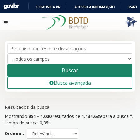
COMUNICA BR
ACESSO À INFORMAÇÃO
PARTI
IR
Mostrando
Pular para o conteúdo
981 - 1.000
resultados de
1.134.639
para a busca '
'
PARA
O
CONTEÚDO
Buscar
Busca avançada
Resultados da busca
Mostrando
981 - 1.000
resultados de
1.134.639
para a busca '
'
,
tempo de busca: 0,35s
Ordenar: