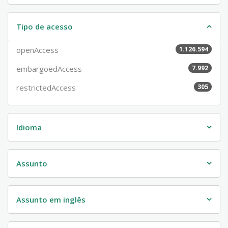
Tipo de acesso
openAccess
1.126.594
embargoedAccess
7.992
restrictedAccess
305
Idioma
Assunto
Assunto em inglês