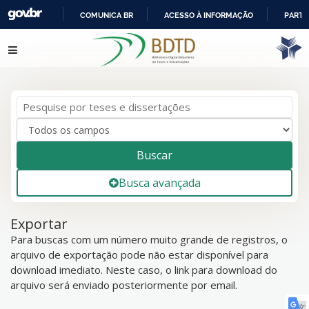
COMUNICA BR
ACESSO À INFORMAÇÃO
PARTI
IR
Pular para o conteúdo
PARA
O
CONTEÚDO
Buscar
Busca avançada
Exportar
Para buscas com um número muito grande de registros, o
arquivo de exportação pode não estar disponível para
download imediato. Neste caso, o link para download do
arquivo será enviado posteriormente por email.