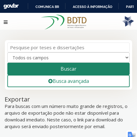
COMUNICA BR
ACESSO À INFORMAÇÃO
PARTI
IR
Pular para o conteúdo
PARA
O
CONTEÚDO
Buscar
Busca avançada
Exportar
Para buscas com um número muito grande de registros, o
arquivo de exportação pode não estar disponível para
download imediato. Neste caso, o link para download do
arquivo será enviado posteriormente por email.