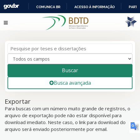
COMUNICA BR
ACESSO À INFORMAÇÃO
PARTI
IR
Pular para o conteúdo
PARA
O
CONTEÚDO
Buscar
Busca avançada
Exportar
Para buscas com um número muito grande de registros, o
arquivo de exportação pode não estar disponível para
download imediato. Neste caso, o link para download do
arquivo será enviado posteriormente por email.