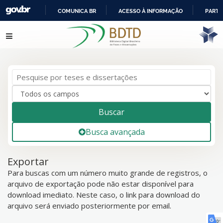
COMUNICA BR
ACESSO À INFORMAÇÃO
PARTI
IR
Pular para o conteúdo
PARA
O
CONTEÚDO
Buscar
Busca avançada
Exportar
Para buscas com um número muito grande de registros, o
arquivo de exportação pode não estar disponível para
download imediato. Neste caso, o link para download do
arquivo será enviado posteriormente por email.