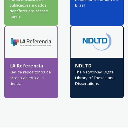
publicações e dados
Brasil
científicos em acesso
aberto
LA Referencia
NDLTD
Red de repositorios de
The Networked Digital
acceso abierto a la
Library of Theses and
ciencia
Dissertations