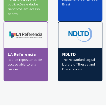
publicações e dados
Brasil
científicos em acesso
aberto
LA Referencia
NDLTD
Red de repositorios de
The Networked Digital
acceso abierto a la
Library of Theses and
ciencia
Dissertations