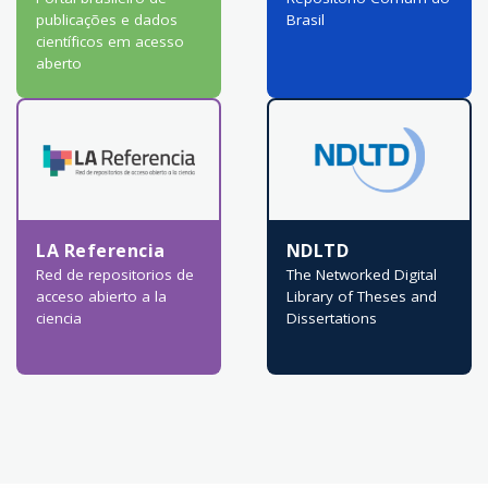
publicações e dados
Brasil
científicos em acesso
aberto
LA Referencia
NDLTD
Red de repositorios de
The Networked Digital
acceso abierto a la
Library of Theses and
ciencia
Dissertations