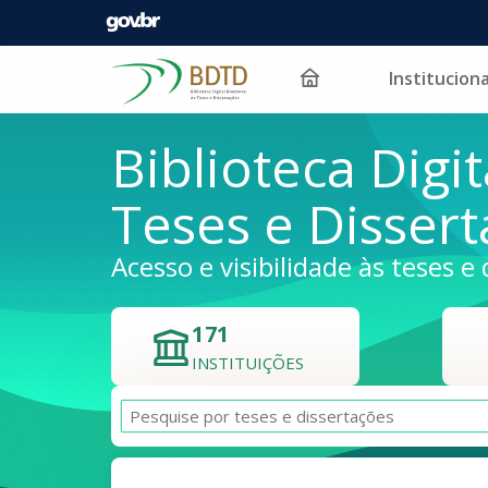
Instituciona
Pular para o conteúdo
Biblioteca Digit
Teses e Disser
Acesso e visibilidade às teses e 
171
INSTITUIÇÕES