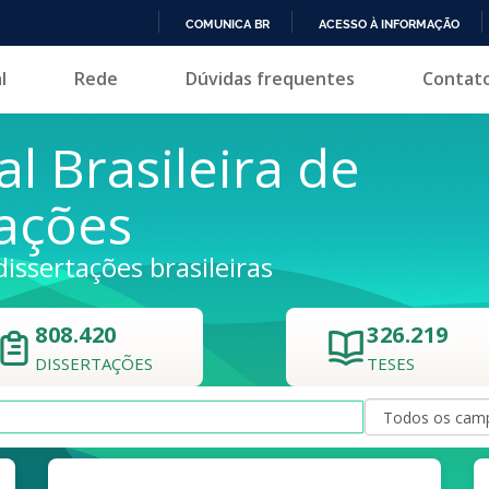
COMUNICA BR
ACESSO À INFORMAÇÃO
IR
l
Rede
Dúvidas frequentes
Contat
PARA
O
CONTEÚDO
al Brasileira de
tações
dissertações brasileiras
808.420
326.219
DISSERTAÇÕES
TESES