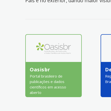
País e no exterior, dando maior visib
Oasisbr
D
Portal brasileiro de
Rep
publicações e dados
Bra
científicos em acesso
aberto