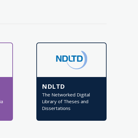
NDLTD
The Networked Digital
ia
Library of Theses and
Dissertations