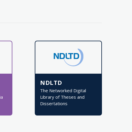
NDLTD
The Networked Digital
ia
Library of Theses and
Dissertations