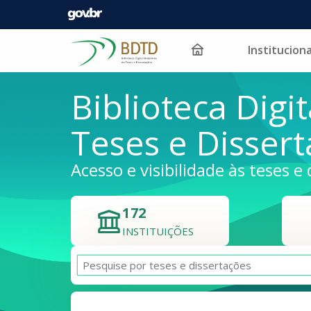
Instituciona
Pular para o conteúdo
Biblioteca Digit
Teses e Disser
Acesso e visibilidade às teses e 
172
INSTITUIÇÕES