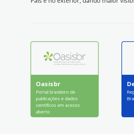
País e no exterior, dando maior visib
Oasisbr
D
Portal brasileiro de
Rep
publicações e dados
Bra
científicos em acesso
aberto