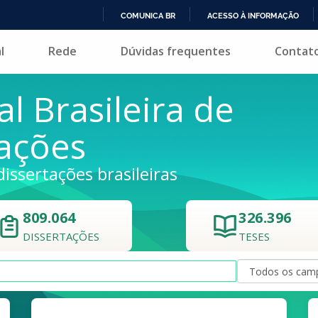
COMUNICA BR
ACESSO À INFORMAÇÃO
IR
l
Rede
Dúvidas frequentes
Contat
PARA
O
CONTEÚDO
al Brasileira de
tações
dissertações brasileiras
809.064
326.396
DISSERTAÇÕES
TESES