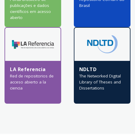
publicações e dados
Brasil
científicos em acesso
aberto
LA Referencia
NDLTD
Red de repositorios de
The Networked Digital
acceso abierto a la
Library of Theses and
ciencia
Dissertations