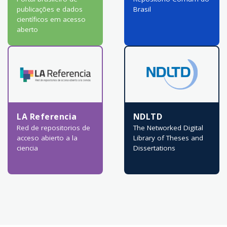
publicações e dados
Brasil
científicos em acesso
aberto
LA Referencia
NDLTD
Red de repositorios de
The Networked Digital
acceso abierto a la
Library of Theses and
ciencia
Dissertations