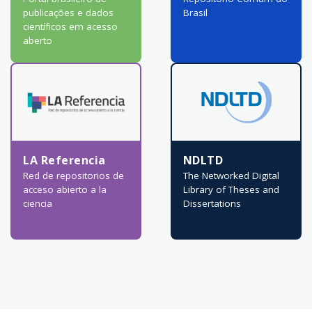
publicações e dados
Brasil
científicos em acesso
aberto
LA Referencia
NDLTD
Red de repositorios de
The Networked Digital
acceso abierto a la
Library of Theses and
ciencia
Dissertations